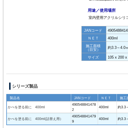
用途／使用場所
室内壁用アクリルシリ
JANコード
4905488414
ＮＥＴ
400ml
施工面積
約3.3～4.0
（目安）
サイズ
105 x 200 
シリーズ製品
製品名
JANコード
ＮＥＴ
施工
490548841478
かべを塗る前に 400ml
400ml
約3.3
2
490548841479
かべを塗る前に 400ml(詰替え用）
400ml
約3.3
9