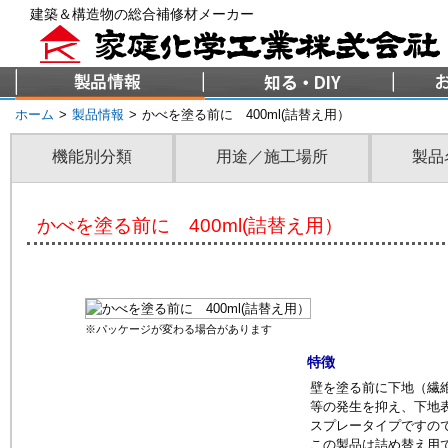
建築＆構造物の総合補修材メーカー
ホーム
>
製品情報
>
かべを塗る前に 400ml(詰替え用）
機能別分類
用途／施工場所
製品
かべを塗る前に 400ml(詰替え用）
※パッケージが変わる場合があります
特徴
壁を塗る前に下地（繊
等の発生を抑え、下地
スプレータイプですの
この製品は詰め替え用