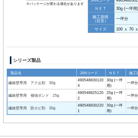
JANコード
4905488302
※パッケージが変わる場合があります
ＮＥＴ
30g (一坪用
施工面積
一坪分
（目安）
サイズ
100 ｘ 70 
シリーズ製品
製品名
JANコード
ＮＥＴ
施工
490548830120
30g (一坪
繊維壁専用 アク止剤 30g
一坪分
4
用)
490548825120
25g (一坪
繊維壁専用 補強ボンド 25g
一坪分
2
用)
490548830220
30g (一坪
繊維壁専用 防カビ剤 30g
一坪分
1
用)