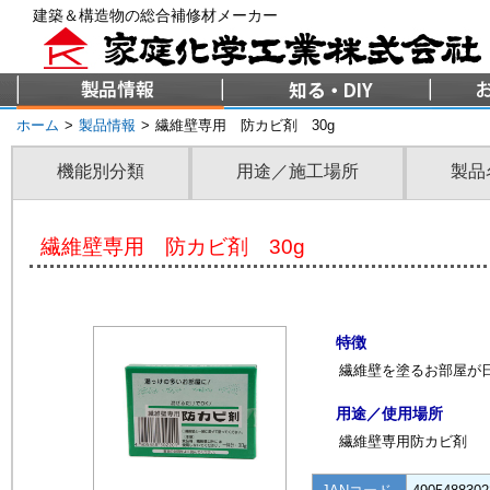
建築＆構造物の総合補修材メーカー
ホーム
>
製品情報
>
繊維壁専用 防カビ剤 30g
機能別分類
用途／施工場所
製品
繊維壁専用 防カビ剤 30g
特徴
繊維壁を塗るお部屋が
用途／使用場所
繊維壁専用防カビ剤