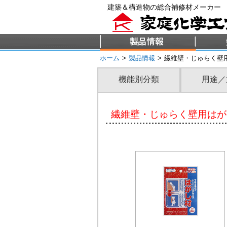
建築＆構造物の総合補修材メーカー
ホーム
>
製品情報
>
繊維壁・じゅらく壁
機能別分類
用途／
繊維壁・じゅらく壁用はが