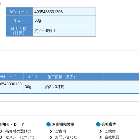
す
JANコード
4905488301303
ＮＥＴ
30g
施工面積
約2～3坪用
（目安）
JANコード
ＮＥＴ
施工面積（目安）
0548830130
30g
約2～3坪用
知る・ＤＩＹ
お客様相談室
会社案内
補修材の選び方
ご案内
ご挨拶
セメントについて
お問い合わせ
会社概要