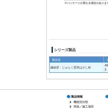
※パッケージが変わる場合がありま
シリーズ製品
製品名
49
繊維壁・じゅらく壁用はがし材
3
製品情報
機能別分類
用途／施工場所