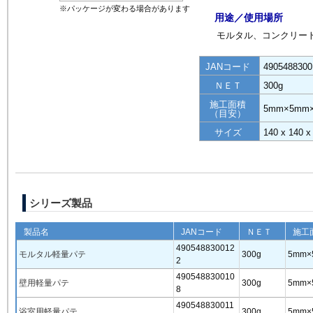
※パッケージが変わる場合があります
用途／使用場所
モルタル、コンクリー
JANコード
4905488300
ＮＥＴ
300g
施工面積
5mm×5mm×
（目安）
サイズ
140 x 140 
シリーズ製品
製品名
JANコード
ＮＥＴ
施工
490548830012
モルタル軽量パテ
300g
5mm×
2
490548830010
壁用軽量パテ
300g
5mm×
8
490548830011
浴室用軽量パテ
300g
5mm×