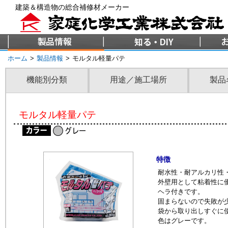
建築＆構造物の総合補修材メーカー
ホーム
>
製品情報
>
モルタル軽量パテ
機能別分類
用途／施工場所
製品
モルタル軽量パテ
特徴
耐水性・耐アルカリ性
外壁用として粘着性に
ヘラ付きです。
固まらないので失敗が
袋から取り出しすぐに
色はグレーです。