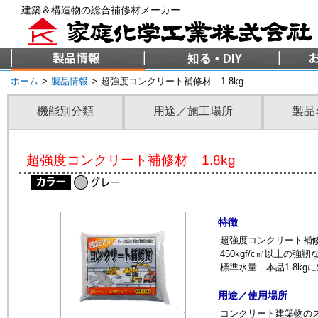
建築＆構造物の総合補修材メーカー
ホーム
>
製品情報
>
超強度コンクリート補修材 1.8kg
機能別分類
用途／施工場所
製品
超強度コンクリート補修材 1.8kg
特徴
超強度コンクリート補
450kgf/c㎡以上の
標準水量…本品1.8kgに対
用途／使用場所
コンクリート建築物の