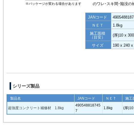
のワレ･スキ間･陥没の
※パッケージが変わる場合があります
JANコード
4905488187
ＮＥＴ
1.8kg
施工面積
(厚)10 x 30
（目安）
サイズ
190 x 240
シリーズ製品
製品名
JANコード
ＮＥＴ
施工
490548818745
超強度コンクリート補修材 1.8kg
1.8kg
(厚)10
7