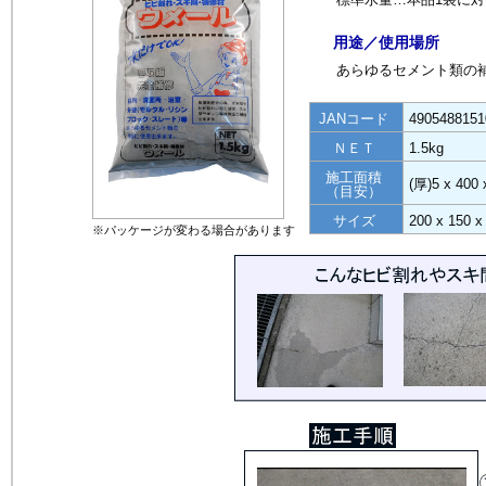
用途／使用場所
あらゆるセメント類の
JANコード
4905488151
ＮＥＴ
1.5kg
施工面積
(厚)5 x 400
（目安）
サイズ
200 x 150
※パッケージが変わる場合があります