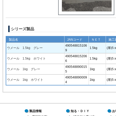
シリーズ製品
製品名
JANコード
ＮＥＴ
施工
490548815106
ウメール 1.5kg グレー
1.5kg
(厚)5 
9
490548815206
ウメール 1.5kg ホワイト
1.5kg
(厚)5 
6
490548890015
ウメール 1kg グレー
1kg
(厚)5 
5
490548890009
ウメール 1kg ホワイト
1kg
(厚)5 
4
製品情報
知る・ＤＩＹ
お