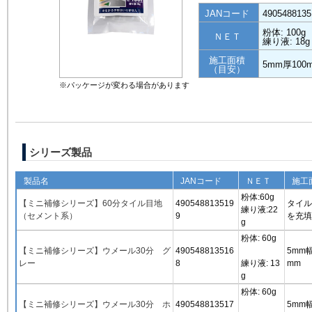
JANコード
4905488135
粉体: 100
ＮＥＴ
練り液: 18g
施工面積
5mm厚100
（目安）
※パッケージが変わる場合があります
シリーズ製品
製品名
JANコード
ＮＥＴ
施工
粉体:60g
【ミニ補修シリーズ】60分タイル目地
490548813519
タイル
練り液:22
（セメント系）
9
を充填
g
粉体: 60g
【ミニ補修シリーズ】ウメール30分 グ
490548813516
5mm
レー
8
練り液: 13
mm
g
粉体: 60g
【ミニ補修シリーズ】ウメール30分 ホ
490548813517
5mm