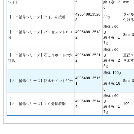
ワイト
5
練り液: 13
mm
g
490548813520
タイル
【ミニ補修シリーズ】タイルを接着
80g
5
付ける
粉体：60
【ミニ補修シリーズ】バスセメント６０
490548813518
ｇ
3mm厚
分
2
練り液：1
7ｇ
粉体：60
【ミニ補修シリーズ】石こうボードの穴
490548813521
ｇ
直径１
埋め
2
練り液：2
きます
5ｇ
粉体: 100g
490548813515
【ミニ補修シリーズ】防水セメント60分
5mm厚
1
練り液: 18
g
粉体：60
490548813514
ｇ
【ミニ補修シリーズ】１０分接着剤
100
4
練り液：1
7ｇ