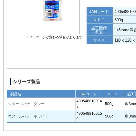
JANコード
4905488100
ＮＥＴ
500g
施工面積
巾3mm×深
（目安）
※パッケージが変わる場合があります
サイズ
110 x 220 
シリーズ製品
製品名
JANコード
ＮＥＴ
施工
490548810014
ウメールパテ グレー
500g
巾3m
2
490548810015
ウメールパテ ホワイト
500g
巾3m
9