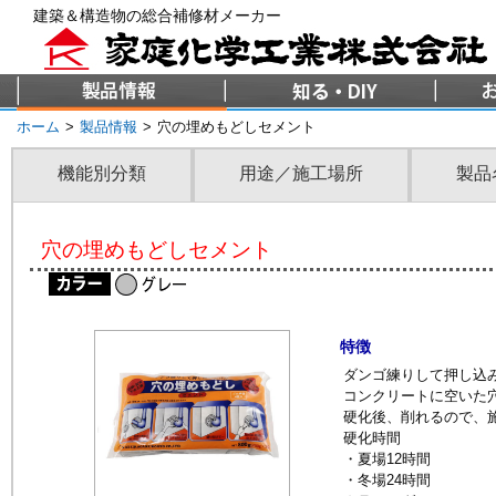
建築＆構造物の総合補修材メーカー
ホーム
>
製品情報
>
穴の埋めもどしセメント
機能別分類
用途／施工場所
製品
穴の埋めもどしセメント
特徴
ダンゴ練りして押し込
コンクリートに空いた
硬化後、削れるので、
硬化時間
・夏場12時間
・冬場24時間