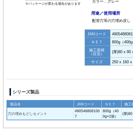
カラー…グレー
※パッケージが変わる場合があります
用途／使用場所
配管穴等の穴埋め戻し
JANコード
4905488081
ＮＥＴ
800g（400
施工面積
(厚)80 x 80
（目安）
サイズ
250 x 160
シリーズ製品
製品名
JANコード
ＮＥＴ
施工
490548808100
800g（40
穴の埋めもどしセメント
(厚)80
7
0g×2袋）