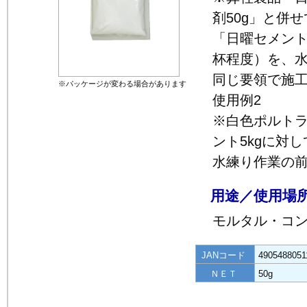
剤50g」と併
「日曜セメント
杯程度）を、
同じ要領で施
※パッケージが変わる場合があります
使用例2
※白色ポルト
ント5kgに対
水練り作業の
用途／使用場
モルタル・コ
JANコード
4905488051
ＮＥＴ
50g