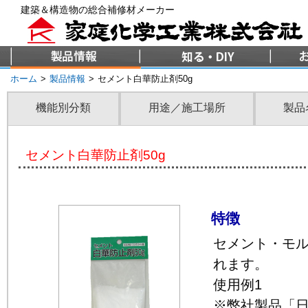
建築＆構造物の総合補修材メーカー
ホーム
>
製品情報
>
セメント白華防止剤50g
機能別分類
用途／施工場所
製品
セメント白華防止剤50g
特徴
セメント・モ
れます。
使用例1
※弊社製品「日