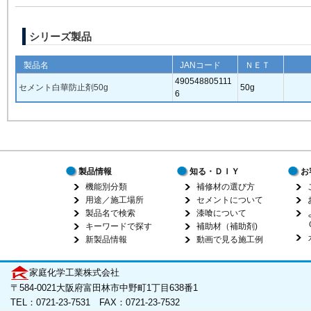
シリーズ製品
製品名
JANコード
ＮＥＴ
490548805111
セメント白華防止剤50g
50g
6
製品情報
知る・ＤＩＹ
お
機能別分類
補修材の選び方
用途／施工場所
セメントについて
製品名で検索
漆喰について
キーワードで探す
補助材（補助剤)
新製品情報
動画で見る施工例
家庭化学工業株式会社
〒584-0021大阪府富田林市中野町1丁目638番1
TEL：0721-23-7531 FAX：0721-23-7532