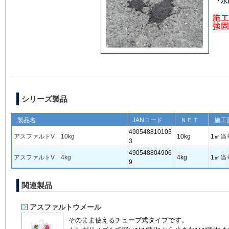
シリーズ製品
製品名
JANコード
ＮＥＴ
施工
490548810103
アスファルトV 10kg
10kg
1㎡当
3
490548804906
アスファルトV 4kg
4kg
1㎡当
9
関連製品
アスファルトウメール
そのまま使えるチューブ式タイプです。