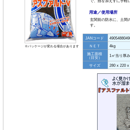
で、熱を加えずに手軽
用途／使用場所
玄関前の防水に、土間
す。
JANコード
4905488049
ＮＥＴ
4kg
※パッケージが変わる場合があります
施工面積
1㎡当り厚み
（目安）
サイズ
280 x 220