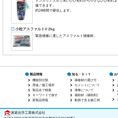
トンガリノズルで深いひび割れから小さなひび割れま
修できます。
約24時間で硬化します。
小粒アスファルトV 2kg
緊急補修に適したアスファルト補修材。
製品情報
知る・ＤＩＹ
お
機能別分類
補修材の選び方
用途／施工場所
セメントについて
製品名で検索
漆喰について
キーワードで探す
補助材（補助剤)
新製品情報
動画で見る施工例
家庭化学工業株式会社