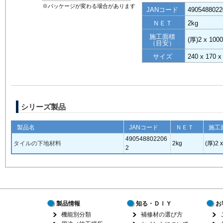
※パッケージが変わる場合があります
JANコード
4905488022
ＮＥＴ
2kg
施工面積
(厚)2 x 100
（目安）
サイズ
240 x 170
シリーズ製品
製品名
JANコード
ＮＥＴ
施工
490548802206
タイルの下地材料
2kg
(厚)2 
2
製品情報
知る・ＤＩＹ
お
機能別分類
補修材の選び方