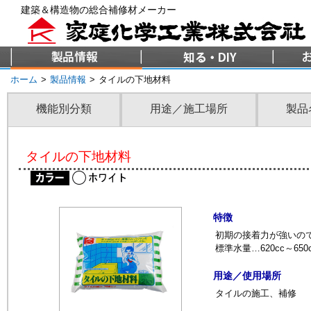
建築＆構造物の総合補修材メーカー
ホーム
>
製品情報
>
タイルの下地材料
機能別分類
用途／施工場所
製品
タイルの下地材料
特徴
初期の接着力が強いの
標準水量…620cc～650
用途／使用場所
タイルの施工、補修